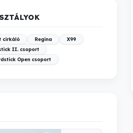
SZTÁLYOK
 cirkáló
Regina
X99
tick II. csoport
rdstick Open csoport