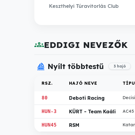
Keszthelyi Túravitorlás Club
groups
EDDIGI NEVEZŐK
sailing
Nyílt többtestű
3 hajó
RSZ.
HAJÓ NEVE
TÍPU
80
Deboti Racing
Decis
HUN-3
KÜRT - Team Kaáli
AC45
HUN45
RSM
Kata