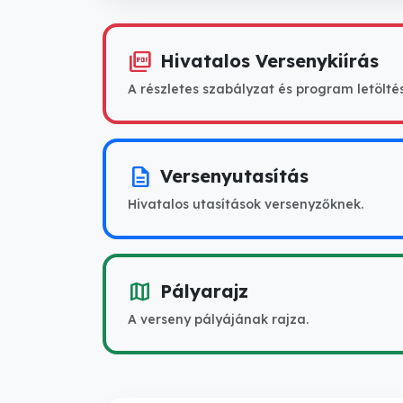
picture_as_pdf
Hivatalos Versenykiírás
A részletes szabályzat és program letölté
description
Versenyutasítás
Hivatalos utasítások versenyzőknek.
map
Pályarajz
A verseny pályájának rajza.