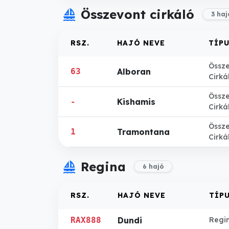
sailing
Összevont cirkáló
3 haj
RSZ.
HAJÓ NEVE
TÍP
Össz
63
Alboran
Cirká
Össz
-
Kishamis
Cirká
Össz
1
Tramontana
Cirká
sailing
Regina
6 hajó
RSZ.
HAJÓ NEVE
TÍP
RAX888
Dundi
Regi