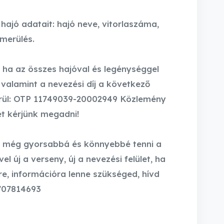
ajó adatait: hajó neve, vitorlaszáma,
merülés.
 ha az összes hajóval és legénységgel
 valamint a nevezési díj a következő
rül: OTP 11749039-20002949 Közlemény
ét kérjünk megadni!
nk még gyorsabbá és könnyebbé tenni a
l új a verseny, új a nevezési felület, ha
e, információra lenne szükséged, hívd
6707814693