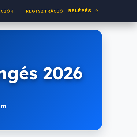
BELÉPÉS
KCIÓK
REGISZTRÁCIÓ
engés 2026
 m