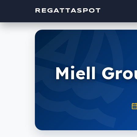
sailin
REGATTASPOT
Miell Gro
calendar_mo