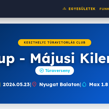
g
EGYESÜLETEK
FUN
KESZTHELYI TÚRAVITORLÁS CLUB
up - Májusi Kil
explore
Túraverseny
nth
location_on
water_drop
2026.05.23
|
Nyugat Balaton
|
Max 1.8