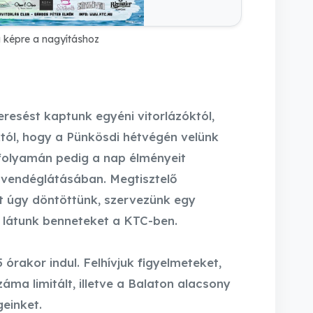
a képre a nagyításhoz
esést kaptunk egyéni vitorlázóktól,
któl, hogy a Pünkösdi hétvégén velünk
 folyamán pedig a nap élményeit
 vendéglátásában. Megtisztelő
t úgy döntöttünk, szervezünk egy
 látunk benneteket a KTC-ben.
órakor indul. Felhívjuk figyelmeteket,
áma limitált, illetve a Balaton alacsony
geinket.