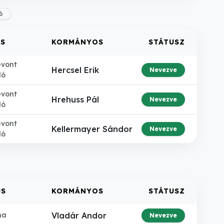
ó
US
KORMÁNYOS
STÁTUSZ
evont
Hercsel Erik
Nevezve
ló
evont
Hrehuss Pál
Nevezve
ló
evont
Kellermayer Sándor
Nevezve
ló
US
KORMÁNYOS
STÁTUSZ
na
Vladár Andor
Nevezve