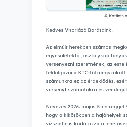
Kattints 
Kedves Vitorlázó Barátaink,
Az elmúlt hetekben számos megker
egyesületektől, osztálykapitányo
versenyezni szeretnének, az este
feldolgozni a KTC-től megszokott
számunkra ez az érdeklődés, ezér
versenyt számotokra és vendégül
Nevezés 2026. május 5-én reggel 5 
hogy a kikötőkben a hajóhelyek sz
vízszintje is korlátozza a lehetősé