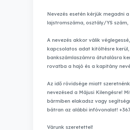
Nevezés esetén kérjük megadni a h
lajstromszáma, osztály/YS szám, 
A nevezés akkor válik véglegessé,
kapcsolatos adat kitöltésre kerül,
bankszámlaszámra átutalásra ke
rovatba a hajó és a kapitány nev
Az idő rövidsége miatt szeretné
nevezésed a Májusi Kilengésre! Mive
bármiben elakadsz vagy segítségr
bátran az alábbi infóvonalat! +3
Várunk szeretettel!