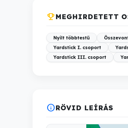
emoji_events
MEGHIRDETETT O
Nyílt többtestű
Összevont
Yardstick I. csoport
Yards
Yardstick III. csoport
Ya
info
RÖVID LEÍRÁS