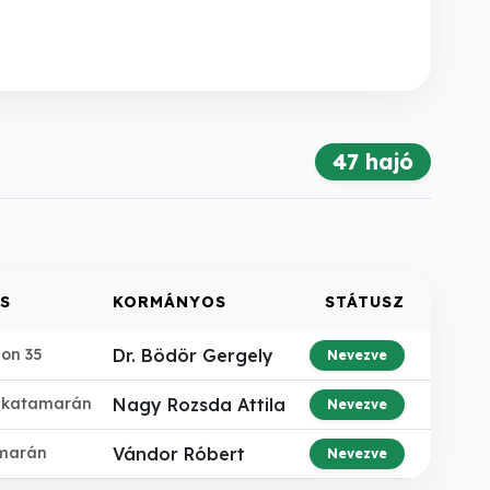
47 hajó
S
KORMÁNYOS
STÁTUSZ
ion 35
Dr. Bödör Gergely
Nevezve
 katamarán
Nagy Rozsda Attila
Nevezve
marán
Vándor Róbert
Nevezve