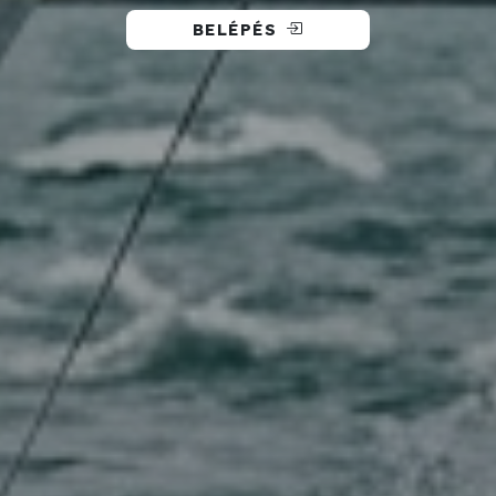
BELÉPÉS