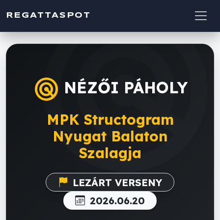
rada
REGATTASPOT
radar
NÉZŐI PÁHOLY
MPK Structogram
Nyugat Balaton
Szalagja
LEZÁRT VERSENY
2026.06.20