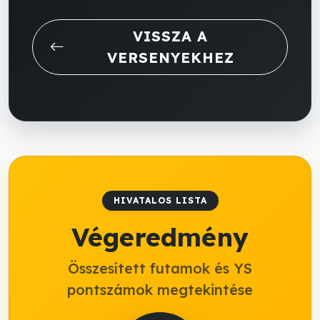
VISSZA A
VERSENYEKHEZ
HIVATALOS LISTA
Végeredmény
Összesített futamok és YS
pontszámok megtekintése