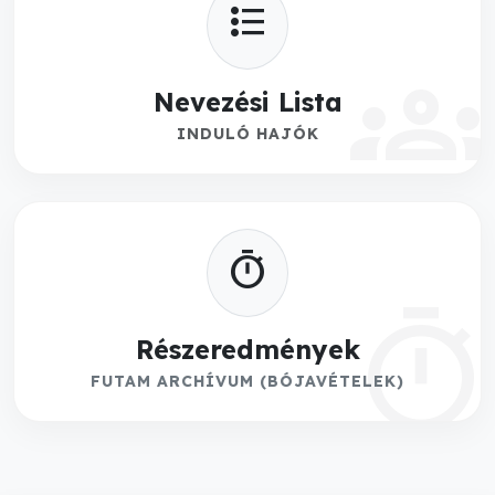
format_list_bulleted
groups
Nevezési Lista
INDULÓ HAJÓK
timer
timer
Részeredmények
FUTAM ARCHÍVUM (BÓJAVÉTELEK)