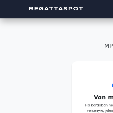
REGATTASPOT
MP
h
Van m
Ha korábban má
versenyre, jele