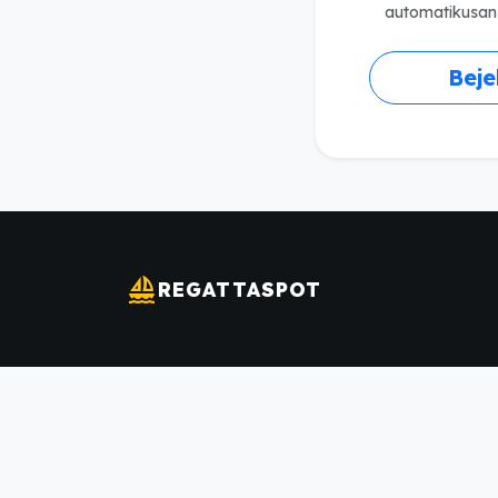
automatikusan k
Beje
sailing
REGATTASPOT