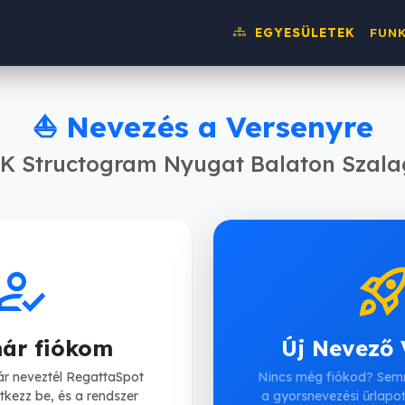
EGYESÜLETEK
FUN
⛵ Nevezés a Versenyre
K Structogram Nyugat Balaton Szala
ow_to_reg
rocket_laun
ár fiókom
Új Nevező
r neveztél RegattaSpot
Nincs még fiókod? Semm
ntkezz be, és a rendszer
a gyorsnevezési űrlapot