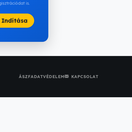
gisztrációdat is.
 Indítása
ÁSZF
ADATVÉDELEM
KAPCSOLAT