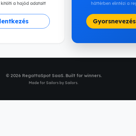
itölti a hajód adatait!
háttérben elintézi a re
lentkezés
Gyorsnevezés
© 2026 RegattaSpot SaaS. Built for winners.
Made for Sailors by Sailors.