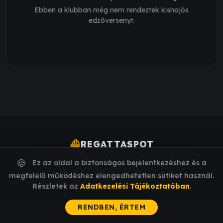
Ebben a klubban még nem rendeztek kishajós
edzőversenyt.
sailing
REGATTASPOT
© 2026 RegattaSpot SaaS. Built for winners.
🍪
Ez az oldal a biztonságos bejelentkezéshez és a
Made for Sailors by Sailors.
megfelelő működéshez elengedhetetlen sütiket használ.
ÁSZF
ADATVÉDELEM
KAPCSOLAT
Részletek az
Adatkezelési Tájékoztatóban
.
RENDBEN, ÉRTEM