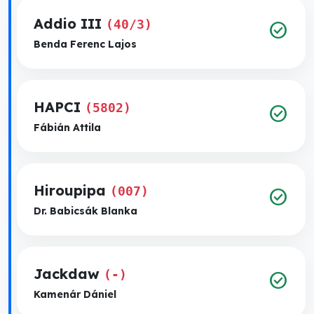
Addio III
(40/3)
check_circle
Benda Ferenc Lajos
HAPCI
(5802)
check_circle
Fábián Attila
Hiroupipa
(007)
check_circle
Dr. Babicsák Blanka
Jackdaw
(-)
check_circle
Kamenár Dániel