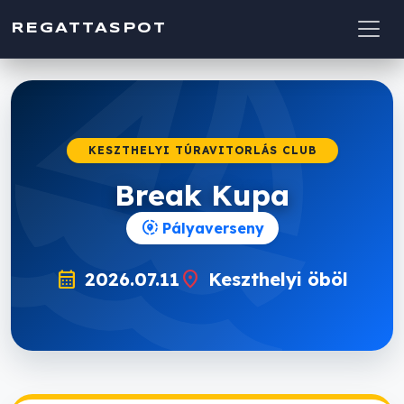
sailing
REGATTASPOT
KESZTHELYI TÚRAVITORLÁS CLUB
Break Kupa
share_location
Pályaverseny
calendar_month
location_on
2026.07.11
Keszthelyi öböl