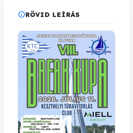
info
RÖVID LEÍRÁS