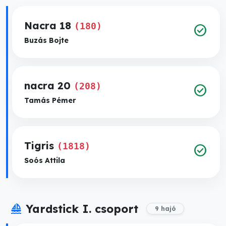
Nacra 18
(180)
check_circle
Buzás Bojte
nacra 20
(208)
check_circle
Tamás Pémer
Tigris
(1818)
check_circle
Soós Attila
sailing
Yardstick I. csoport
9 hajó