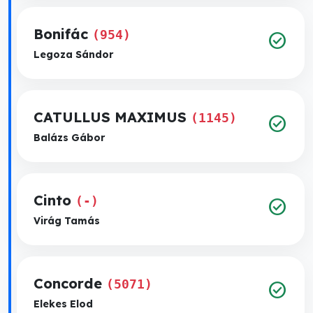
Bonifác
(954)
check_circle
Legoza Sándor
CATULLUS MAXIMUS
(1145)
check_circle
Balázs Gábor
Cinto
(-)
check_circle
Virág Tamás
Concorde
(5071)
check_circle
Elekes Elod