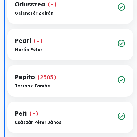
Odüsszea
(-)
check_circle
Gelencsér Zoltán
Pearl
(-)
check_circle
Martin Péter
Pepito
(2505)
check_circle
Törzsök Tamás
Peti
(-)
check_circle
Császár Péter János