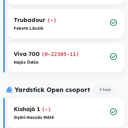
Trubadour
(-)
check_circle
Fekete László
Viva 700
(H-22305-11)
check_circle
Hajós Ödön
sailing
Yardstick Open csoport
2 hajó
Kishajó 1
(-)
check_circle
Győri-Kaszás Máté