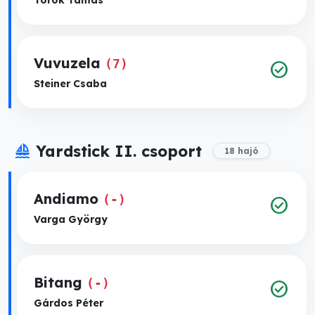
Vuvuzela
(7)
check_circle
Steiner Csaba
sailing
Yardstick II. csoport
18 hajó
Andiamo
(-)
check_circle
Varga György
Bitang
(-)
check_circle
Gárdos Péter