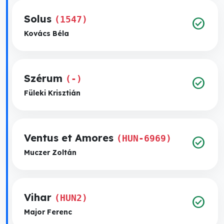
Solus
(1547)
check_circle
Kovács Béla
Szérum
(-)
check_circle
Füleki Krisztián
Ventus et Amores
(HUN-6969)
check_circle
Muczer Zoltán
Vihar
(HUN2)
check_circle
Major Ferenc