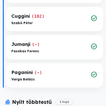
Cuggini
(102)
check_circle
Szabó Péter
Jumanji
(-)
check_circle
Fazekas Ferenc
Paganini
(-)
check_circle
Varga Balázs
sailing
Nyílt többtestű
3 hajó