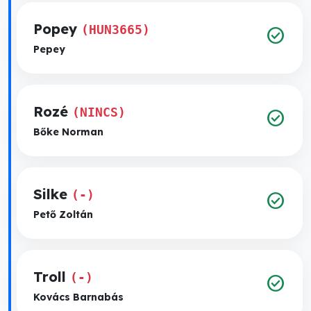
Popey
(HUN3665)
check_circle
Pepey
Rozé
(NINCS)
check_circle
Bőke Norman
Silke
(-)
check_circle
Pető Zoltán
Troll
(-)
check_circle
Kovács Barnabás