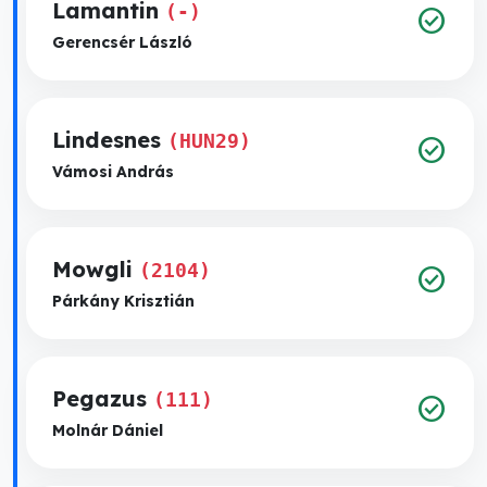
Lamantin
(-)
check_circle
Gerencsér László
Lindesnes
(HUN29)
check_circle
Vámosi András
Mowgli
(2104)
check_circle
Párkány Krisztián
Pegazus
(111)
check_circle
Molnár Dániel