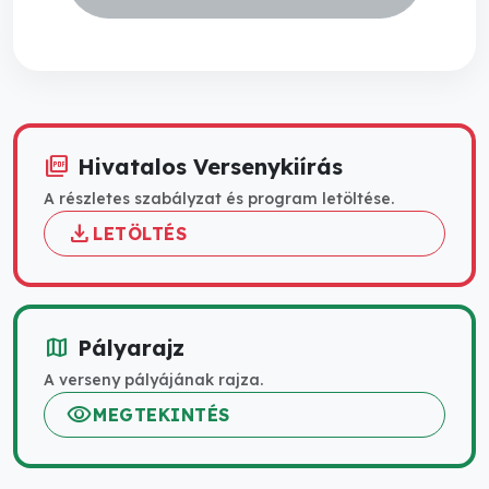
picture_as_pdf
Hivatalos Versenykiírás
A részletes szabályzat és program letöltése.
download
LETÖLTÉS
map
Pályarajz
A verseny pályájának rajza.
visibility
MEGTEKINTÉS