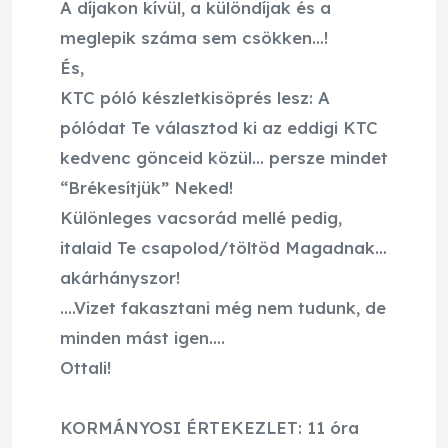
A díjakon kívül, a különdíjak és a
meglepik száma sem csökken…!
És,
KTC póló készletkisöprés lesz: A
pólódat Te választod ki az eddigi KTC
kedvenc gönceid közül… persze mindet
“Brékesítjük” Neked!
Különleges vacsorád mellé pedig,
italaid Te csapolod/töltöd Magadnak…
akárhányszor!
….Vizet fakasztani még nem tudunk, de
minden mást igen….
Ottali!
KORMÁNYOSI ÉRTEKEZLET: 11 óra