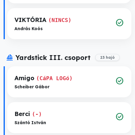
VIKTÓRIA
(NINCS)
check_circle
András Koós
sailing
Yardstick III. csoport
23 hajó
Amigo
(CáPA LOGó)
check_circle
Scheiber Gábor
Berci
(-)
check_circle
Szántó István