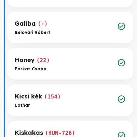
Galiba
(-)
check_circle
Belovári Róbert
Honey
(22)
check_circle
Farkas Csaba
Kicsi kék
(154)
check_circle
Lothar
Kiskakas
(HUN-726)
check_circle