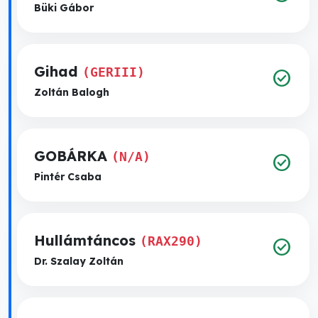
Büki Gábor
Gihad
(GERIII)
check_circle
Zoltán Balogh
GOBÁRKA
(N/A)
check_circle
Pintér Csaba
Hullámtáncos
(RAX290)
check_circle
Dr. Szalay Zoltán