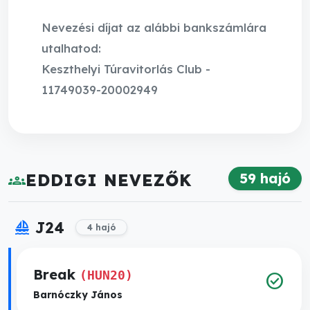
Nevezési díjat az alábbi bankszámlára
utalhatod:
Keszthelyi Túravitorlás Club -
11749039-20002949
59 hajó
groups
EDDIGI NEVEZŐK
sailing
J24
4 hajó
Break
(HUN20)
check_circle
Barnóczky János