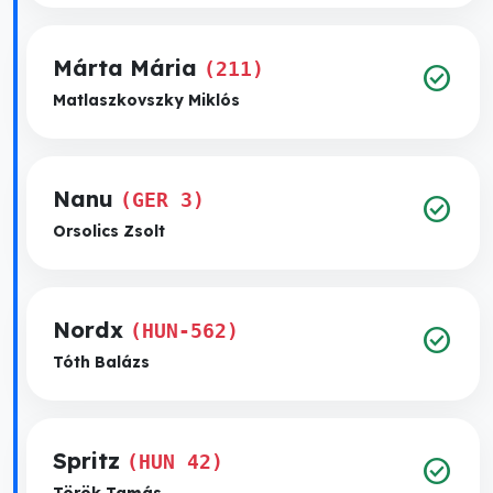
Márta Mária
(211)
check_circle
Matlaszkovszky Miklós
Nanu
(GER 3)
check_circle
Orsolics Zsolt
Nordx
(HUN-562)
check_circle
Tóth Balázs
Spritz
(HUN 42)
check_circle
Török Tamás