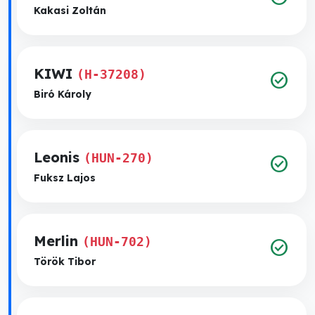
Kakasi Zoltán
KIWI
(H-37208)
check_circle
Biró Károly
Leonis
(HUN-270)
check_circle
Fuksz Lajos
Merlin
(HUN-702)
check_circle
Török Tibor