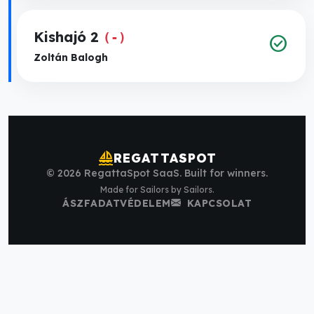
Kishajó 2
(-)
check_circle
Zoltán Balogh
sailing
REGATTASPOT
© 2026 RegattaSpot SaaS. Built for winners.
Made for Sailors by Sailors.
ÁSZF
ADATVÉDELEM
KAPCSOLAT