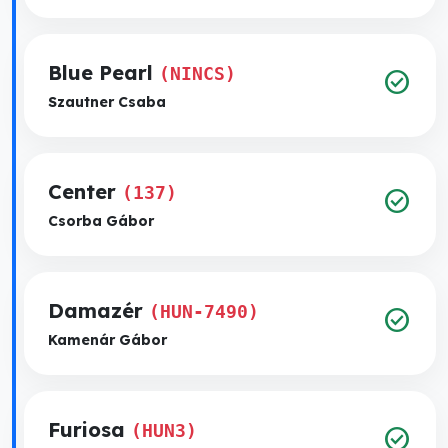
Blue Pearl
(NINCS)
check_circle
Szautner Csaba
Center
(137)
check_circle
Csorba Gábor
Damazér
(HUN-7490)
check_circle
Kamenár Gábor
Furiosa
(HUN3)
check_circle