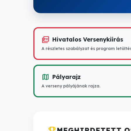
picture_as_pdf
Hivatalos Versenykiírás
A részletes szabályzat és program letölté
map
Pályarajz
A verseny pályájának rajza.
emoji_events
MEGHIRDETETT O