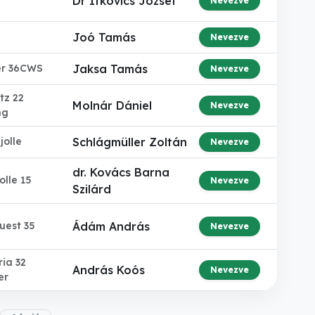
Dr Ifkovics Jozsef
Nevezve
Joó Tamás
Nevezve
er 36CWS
Jaksa Tamás
Nevezve
tz 22
Molnár Dániel
Nevezve
ng
jolle
Schlágmüller Zoltán
Nevezve
dr. Kovács Barna
olle 15
Nevezve
Szilárd
uest 35
Ádám András
Nevezve
ia 32
András Koós
Nevezve
er