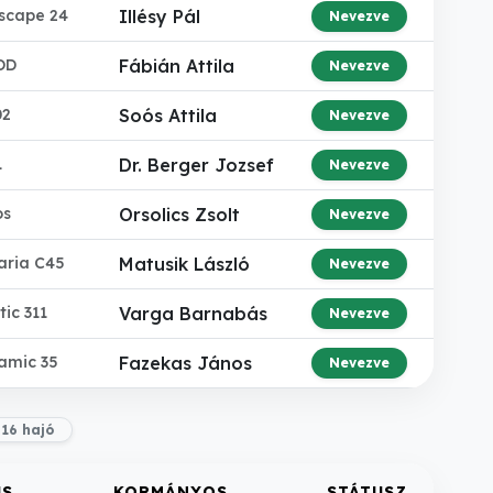
scape 24
Illésy Pál
Nevezve
OD
Fábián Attila
Nevezve
02
Soós Attila
Nevezve
1
Dr. Berger Jozsef
Nevezve
os
Orsolics Zsolt
Nevezve
aria C45
Matusik László
Nevezve
ic 311
Varga Barnabás
Nevezve
amic 35
Fazekas János
Nevezve
16 hajó
US
KORMÁNYOS
STÁTUSZ