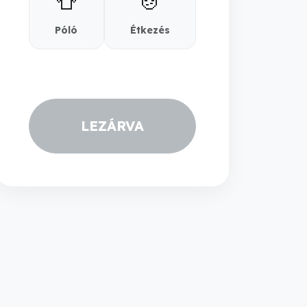
👕
🍲
Póló
Étkezés
LEZÁRVA