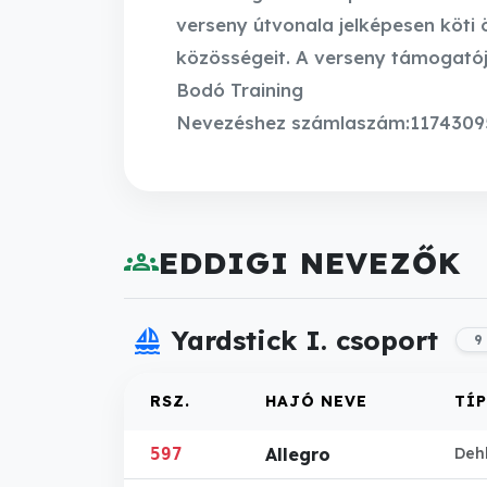
verseny útvonala jelképesen köti
közösségeit. A verseny támogató
Bodó Training
Nevezéshez számlaszám:1174309
groups
EDDIGI NEVEZŐK
sailing
Yardstick I. csoport
9
RSZ.
HAJÓ NEVE
TÍ
597
Allegro
Dehl