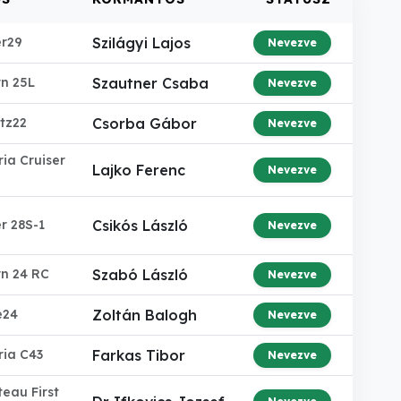
er29
Szilágyi Lajos
Nevezve
n 25L
Szautner Csaba
Nevezve
tz22
Csorba Gábor
Nevezve
ia Cruiser
Lajko Ferenc
Nevezve
r 28S-1
Csikós László
Nevezve
rn 24 RC
Szabó László
Nevezve
e24
Zoltán Balogh
Nevezve
ria C43
Farkas Tibor
Nevezve
eau First