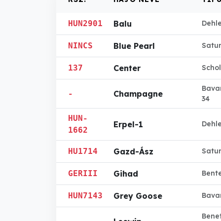
HUN2901
Balu
Dehl
NINCS
Blue Pearl
Satur
137
Center
Schol
Bavar
-
Champagne
34
HUN-
Erpel-1
Dehle
1662
HU1714
Gazd-Ász
Satu
GERIII
Gihad
Bent
HUN7143
Grey Goose
Bava
Benet