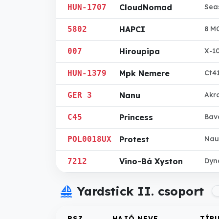
HUN-1707
CloudNomad
Sea
5802
HAPCI
8 M
007
Hiroupipa
X-1
HUN-1379
Mpk Nemere
Ct4
GER 3
Nanu
Akr
C45
Princess
Bav
POL0018UX
Protest
Naut
7212
Vino-Bá Xyston
Dyn
sailing
Yardstick II. csoport
RSZ.
HAJÓ NEVE
TÍP