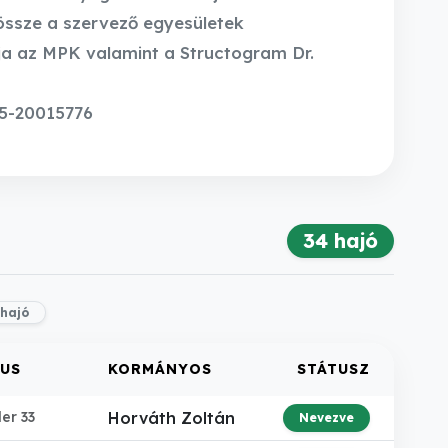
 össze a szervező egyesületek
ja az MPK valamint a Structogram Dr.
5-20015776
34 hajó
 hajó
PUS
KORMÁNYOS
STÁTUSZ
er 33
Horváth Zoltán
Nevezve