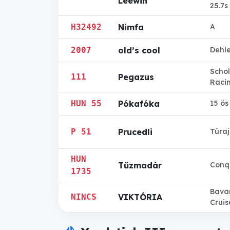
Leewin
25.7s
H32492
Nimfa
A
2007
old’s cool
Dehl
Schol
111
Pegazus
Raci
HUN 55
Pókafóka
15 ös 
P 51
Prucedli
Túraj
HUN
Tűzmadár
Conq
1735
Bavar
NINCS
VIKTÓRIA
Cruis