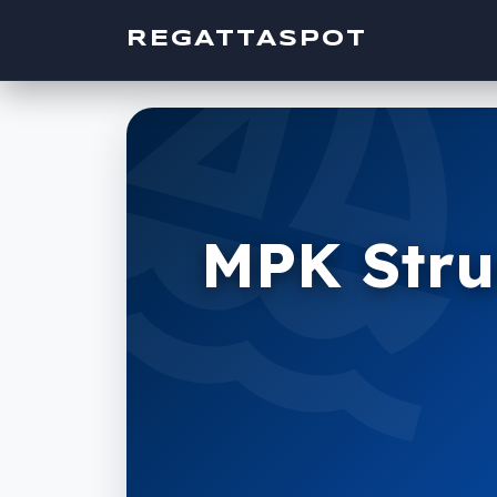
sailin
REGATTASPOT
MPK Stru