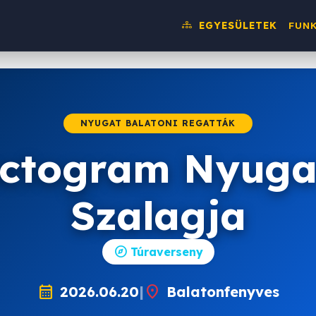
g
EGYESÜLETEK
FUN
NYUGAT BALATONI REGATTÁK
ctogram Nyuga
Szalagja
explore
Túraverseny
calendar_month
location_on
2026.06.20
|
Balatonfenyves