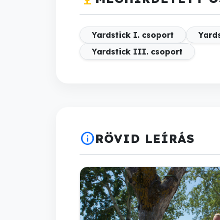
Yardstick I. csoport
Yards
Yardstick III. csoport
info
RÖVID LEÍRÁS