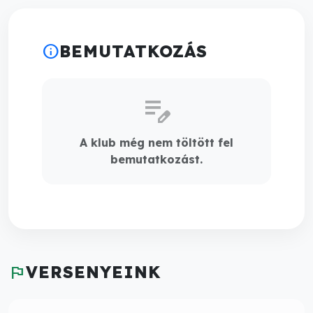
info
BEMUTATKOZÁS
edit_note
A klub még nem töltött fel
bemutatkozást.
flag
VERSENYEINK