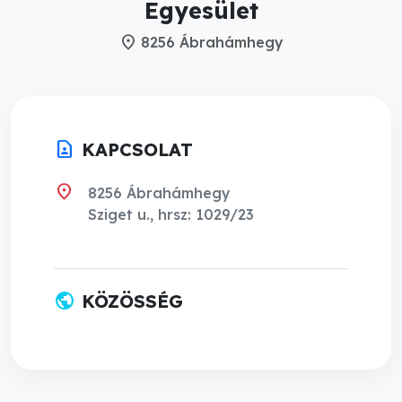
Egyesület
location_on
8256 Ábrahámhegy
contact_page
KAPCSOLAT
location_on
8256 Ábrahámhegy
Sziget u., hrsz: 1029/23
public
KÖZÖSSÉG