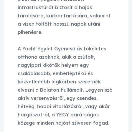
infrastruktúrát biztosít a hajók
tárolására, karbantartására, valamint
a vízen töltött hosszú napok utáni
pihenésre.
A Yacht Egylet Gyenesdiás tökéletes
otthona azoknak, akik a zsúfolt,
nagyipari kikötők helyett egy
családiasabb, emberléptékű és
közvetlenebb légkörben szeretnék
élvezni a Balaton hullámait. Legyen szó
aktív versenyzésről, egy csendes,
hétvégi hobbi vitorlázásról, vagy akár
horgászatról, a YEGY barátságos
közege minden hajóst szívesen fogad.