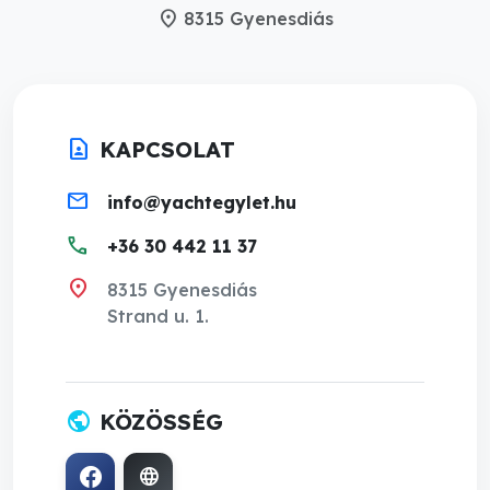
location_on
8315 Gyenesdiás
contact_page
KAPCSOLAT
mail
info@yachtegylet.hu
call
+36 30 442 11 37
location_on
8315 Gyenesdiás
Strand u. 1.
public
KÖZÖSSÉG
language