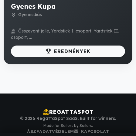
Gyenes Kupa
Gyenesdiás
location_on
Összevont jolle, Yardstick I. csoport, Yardstick II.
sailing
csoport, ...
trophy
EREDMÉNYEK
sailing
REGATTASPOT
© 2026 RegattaSpot SaaS. Built for winners.
Made for Sailors by Sailors.
ÁSZF
ADATVÉDELEM
KAPCSOLAT