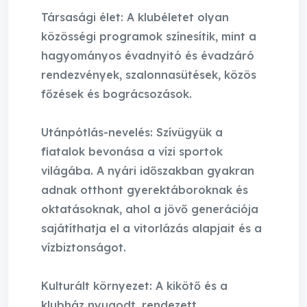
Társasági élet: A klubéletet olyan
közösségi programok színesítik, mint a
hagyományos évadnyitó és évadzáró
rendezvények, szalonnasütések, közös
főzések és bográcsozások.
Utánpótlás-nevelés: Szívügyük a
fiatalok bevonása a vízi sportok
világába. A nyári időszakban gyakran
adnak otthont gyerektáboroknak és
oktatásoknak, ahol a jövő generációja
sajátíthatja el a vitorlázás alapjait és a
vízbiztonságot.
Kulturált környezet: A kikötő és a
klubház nyugodt, rendezett