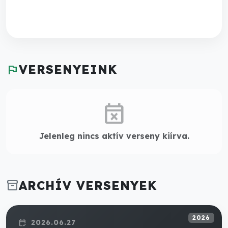
flag
VERSENYEINK
event_busy
Jelenleg nincs aktív verseny kiírva.
inventory_2
ARCHÍV VERSENYEK
2026
2026.06.27
calendar_check