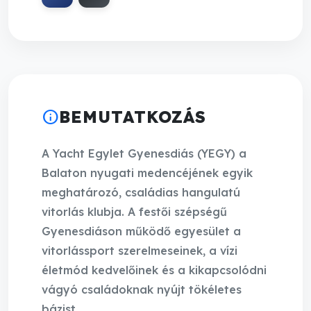
info
BEMUTATKOZÁS
A Yacht Egylet Gyenesdiás (YEGY) a
Balaton nyugati medencéjének egyik
meghatározó, családias hangulatú
vitorlás klubja. A festői szépségű
Gyenesdiáson működő egyesület a
vitorlássport szerelmeseinek, a vízi
életmód kedvelőinek és a kikapcsolódni
vágyó családoknak nyújt tökéletes
bázist.