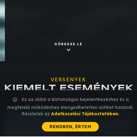
GÖRGESS LE
expand_more
VERSENYEK
KIEMELT ESEMÉNYEK
🍪
Ez az oldal a biztonságos bejelentkezéshez és a
megfelelő működéshez elengedhetetlen sütiket használ.
Részletek az
Adatkezelési Tájékoztatóban
.
VERSENYSOROZAT
RENDBEN, ÉRTEM