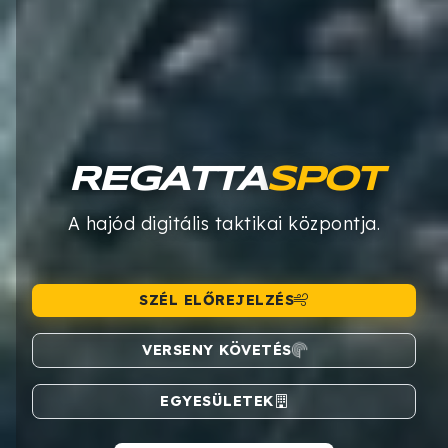
REGATTA
SPOT
A hajód digitális taktikai központja.
SZÉL ELŐREJELZÉS
VERSENY KÖVETÉS
EGYESÜLETEK