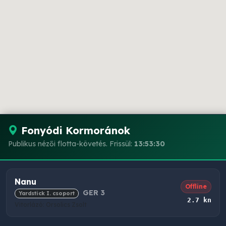
Fonyódi Kormoránok
Publikus nézői flotta-követés. Frissül:
13:53:30
Nanu
Offline
GER 3
Yardstick I. csoport
2.7 kn
Vitorlázó: Orsolics Zsolt